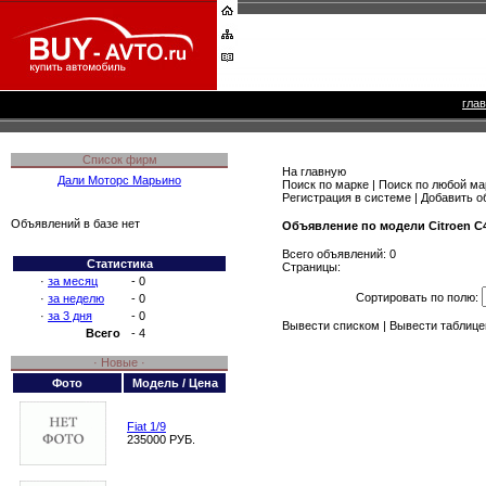
гла
Список фирм
На главную
Дали Моторс Марьино
Поиск по марке
|
Поиск по любой ма
Регистрация в системе
|
Добавить о
Объявлений в базе нет
Объявление по модели Citroen C
Всего объявлений: 0
Статистика
Страницы:
·
за месяц
- 0
Сортировать по полю:
·
за неделю
- 0
·
за 3 дня
- 0
Вывести списком
|
Вывести таблице
Всего
- 4
· Новые ·
Фото
Модель / Цена
Fiat 1/9
235000 РУБ.