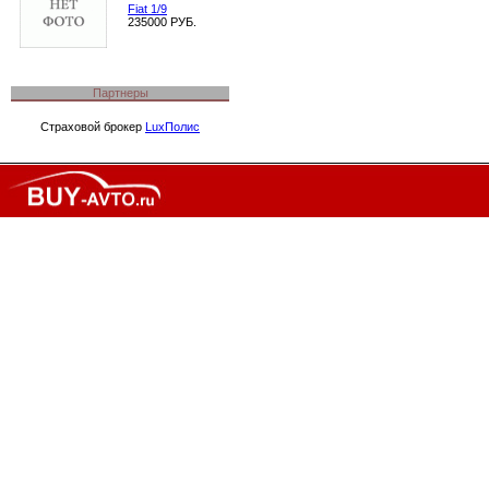
Fiat 1/9
235000 РУБ.
Партнеры
Страховой брокер
LuxПолис