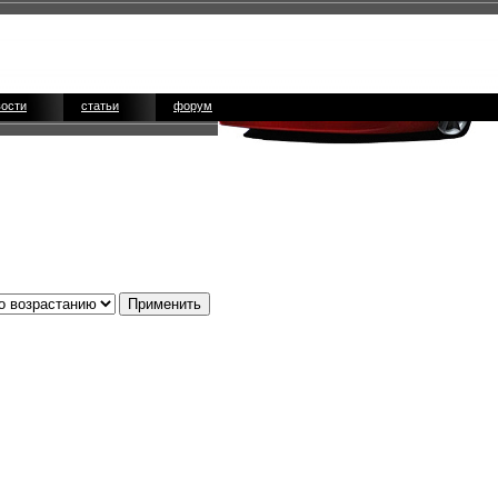
вости
статьи
форум