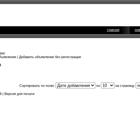
главная
но
рке
бъявление
|
Добавить объявление без регистрации
3
Сортировать по полю:
по
на страницу
й |
Версия для печати