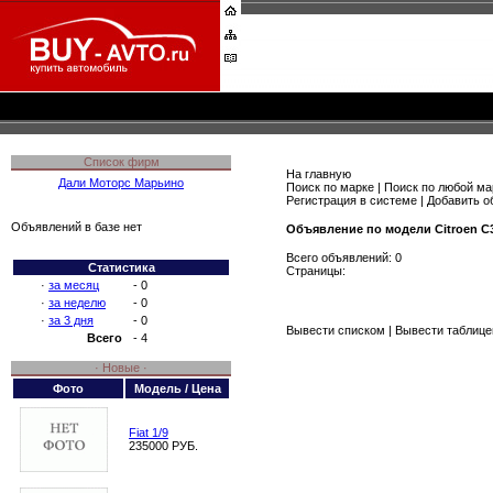
Список фирм
На главную
Дали Моторс Марьино
Поиск по марке
|
Поиск по любой ма
Регистрация в системе
|
Добавить о
Объявлений в базе нет
Объявление по модели Citroen C
Всего объявлений: 0
Статистика
Страницы:
·
за месяц
- 0
·
за неделю
- 0
·
за 3 дня
- 0
Вывести списком
| Вывести таблице
Всего
- 4
· Новые ·
Фото
Модель / Цена
Fiat 1/9
235000 РУБ.