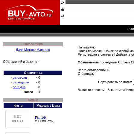
гла
Список фирм
На главную
Дали Моторс Марьино
Поиск по марке
|
Поиск по любой ма
Регистрация в системе
|
Добавить о
Объявлений в базе нет
Объявление по модели Citroen 1
Всего объявлений: 0
Статистика
Страницы:
·
за месяц
- 0
Сортировать по полю:
·
за неделю
- 0
·
за 3 дня
- 0
Вывести списком
|
Вывести таблице
Всего
- 4
· Новые ·
Фото
Модель / Цена
Fiat 1/9
235000 РУБ.