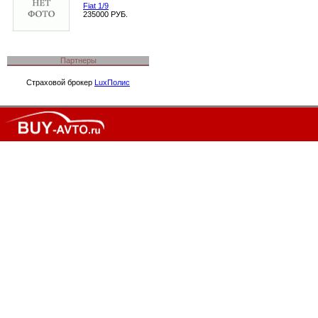
Fiat 1/9
235000 РУБ.
Партнеры
Страховой брокер
LuxПолис