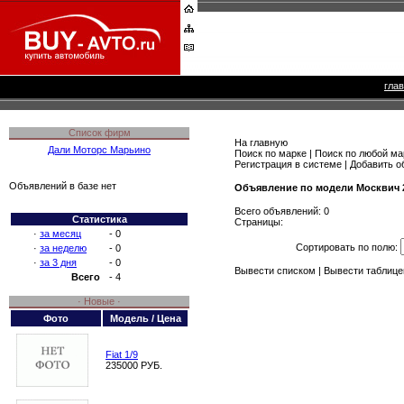
гла
Список фирм
На главную
Дали Моторс Марьино
Поиск по марке
|
Поиск по любой ма
Регистрация в системе
|
Добавить о
Объявлений в базе нет
Объявление по модели Москвич 
Всего объявлений: 0
Статистика
Страницы:
·
за месяц
- 0
Сортировать по полю:
·
за неделю
- 0
·
за 3 дня
- 0
Вывести списком
|
Вывести таблице
Всего
- 4
· Новые ·
Фото
Модель / Цена
Fiat 1/9
235000 РУБ.