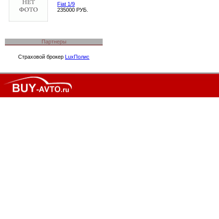
Fiat 1/9
235000 РУБ.
Партнеры
Страховой брокер
LuxПолис