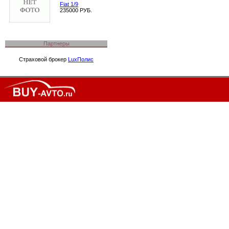
Fiat 1/9
235000 РУБ.
Партнеры
Страховой брокер
LuxПолис