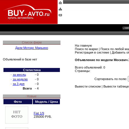
гла
Список фирм
На главную
Дали Моторс Марьино
Поиск по марке
|
Поиск по любой ма
Регистрация в системе
|
Добавить о
Объявлений в базе нет
Объявление по модели Москвич 
Всего объявлений: 0
Статистика
Страницы:
·
за месяц
- 0
Сортировать по полю:
·
за неделю
- 0
·
за 3 дня
- 0
Вывести списком
|
Вывести таблице
Всего
- 4
· Новые ·
Фото
Модель / Цена
Fiat 1/9
235000 РУБ.