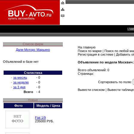
гла
Список фирм
На главную
Дали Моторс Марьино
Поиск по марке
|
Поиск по любой ма
Регистрация в системе
|
Добавить о
Объявлений в базе нет
Объявление по модели Москвич 
Всего объявлений: 0
Статистика
Страницы:
·
за месяц
- 0
Сортировать по полю:
·
за неделю
- 0
·
за 3 дня
- 0
Вывести списком
|
Вывести таблице
Всего
- 4
· Новые ·
Фото
Модель / Цена
Fiat 1/9
235000 РУБ.