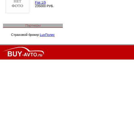
Fiat 1/9
235000 РУБ.
Партнеры
Страховой брокер
LuxПолис