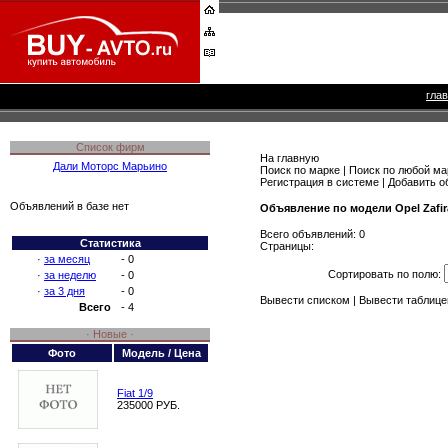
гла
Список фирм
На главную
Дали Моторс Марьино
Поиск по марке
|
Поиск по любой ма
Регистрация в системе
|
Добавить о
Объявлений в базе нет
Объявление по модели Opel Zafir
Всего объявлений: 0
Статистика
Страницы:
·
за месяц
- 0
Сортировать по полю:
·
за неделю
- 0
·
за 3 дня
- 0
Вывести списком
| Вывести таблице
Всего
- 4
· Новые ·
Фото
Модель / Цена
Fiat 1/9
235000 РУБ.