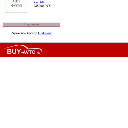
Fiat 1/9
235000 РУБ.
Партнеры
Страховой брокер
LuxПолис