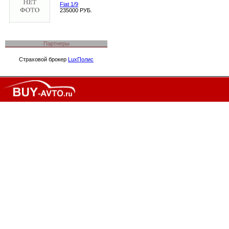
Fiat 1/9
235000 РУБ.
Партнеры
Страховой брокер
LuxПолис