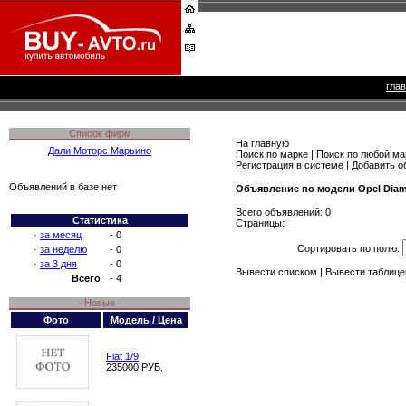
гла
Список фирм
На главную
Дали Моторс Марьино
Поиск по марке
|
Поиск по любой ма
Регистрация в системе
|
Добавить о
Объявлений в базе нет
Объявление по модели Opel Dia
Всего объявлений: 0
Статистика
Страницы:
·
за месяц
- 0
Сортировать по полю:
·
за неделю
- 0
·
за 3 дня
- 0
Вывести списком
|
Вывести таблице
Всего
- 4
· Новые ·
Фото
Модель / Цена
Fiat 1/9
235000 РУБ.