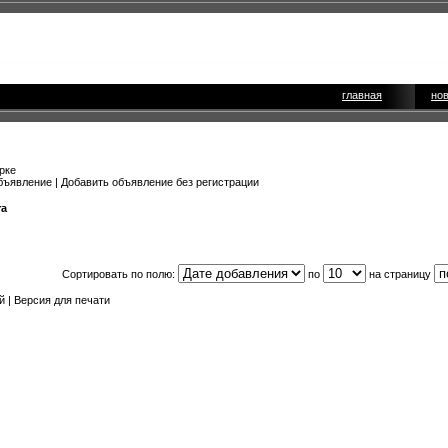
главная
но
рке
бъявление
|
Добавить объявление без регистрации
ra
Сортировать по полю:
по
на страницу
й |
Версия для печати