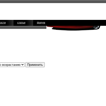
вости
статьи
форум