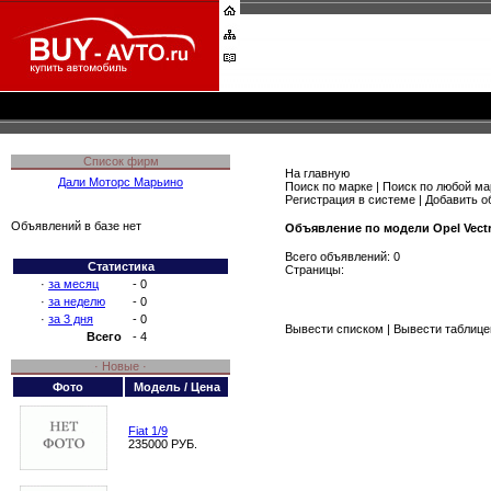
Список фирм
На главную
Дали Моторс Марьино
Поиск по марке
|
Поиск по любой ма
Регистрация в системе
|
Добавить о
Объявлений в базе нет
Объявление по модели Opel Vect
Всего объявлений: 0
Статистика
Страницы:
·
за месяц
- 0
·
за неделю
- 0
·
за 3 дня
- 0
Вывести списком
| Вывести таблице
Всего
- 4
· Новые ·
Фото
Модель / Цена
Fiat 1/9
235000 РУБ.