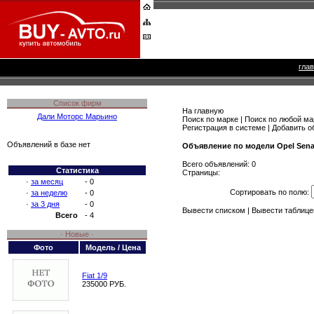
гла
Список фирм
На главную
Дали Моторс Марьино
Поиск по марке
|
Поиск по любой ма
Регистрация в системе
|
Добавить о
Объявлений в базе нет
Объявление по модели Opel Sena
Всего объявлений: 0
Статистика
Страницы:
·
за месяц
- 0
Сортировать по полю:
·
за неделю
- 0
·
за 3 дня
- 0
Вывести списком
| Вывести таблице
Всего
- 4
· Новые ·
Фото
Модель / Цена
Fiat 1/9
235000 РУБ.