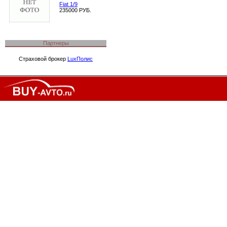
Fiat 1/9
235000 РУБ.
Партнеры
Страховой брокер
LuxПолис