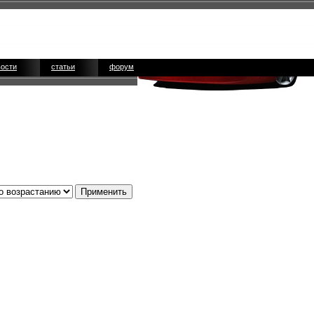
вости
статьи
форум