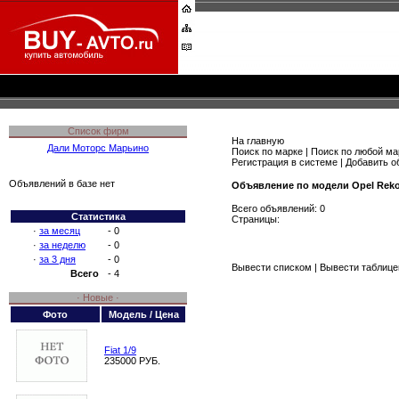
Список фирм
На главную
Дали Моторс Марьино
Поиск по марке
|
Поиск по любой ма
Регистрация в системе
|
Добавить о
Объявлений в базе нет
Объявление по модели Opel Rek
Всего объявлений: 0
Статистика
Страницы:
·
за месяц
- 0
·
за неделю
- 0
·
за 3 дня
- 0
Вывести списком
|
Вывести таблице
Всего
- 4
· Новые ·
Фото
Модель / Цена
Fiat 1/9
235000 РУБ.