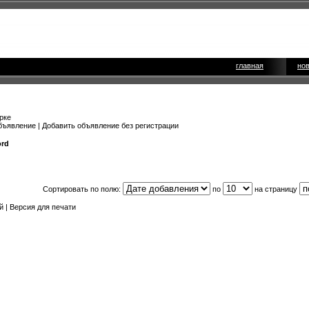
главная
но
рке
бъявление
|
Добавить объявление без регистрации
ord
Сортировать по полю:
по
на страницу
й
|
Версия для печати