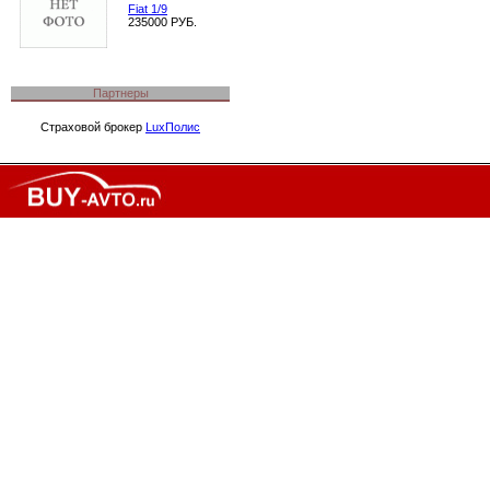
Fiat 1/9
235000 РУБ.
Партнеры
Страховой брокер
LuxПолис