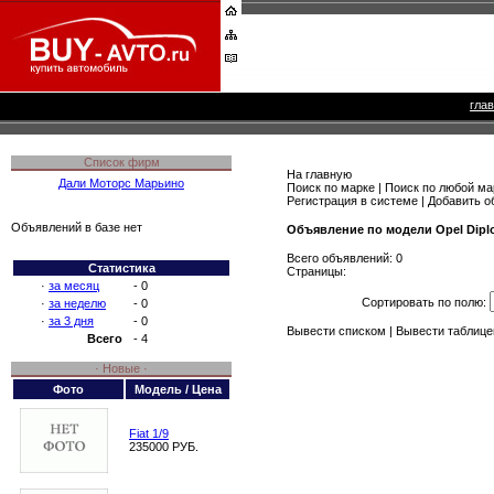
гла
Список фирм
На главную
Дали Моторс Марьино
Поиск по марке
|
Поиск по любой ма
Регистрация в системе
|
Добавить о
Объявлений в базе нет
Объявление по модели Opel Dipl
Всего объявлений: 0
Статистика
Страницы:
·
за месяц
- 0
Сортировать по полю:
·
за неделю
- 0
·
за 3 дня
- 0
Вывести списком
|
Вывести таблице
Всего
- 4
· Новые ·
Фото
Модель / Цена
Fiat 1/9
235000 РУБ.