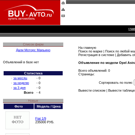
гла
Список фирм
На главную
Дали Моторс Марьино
Поиск по марке
|
Поиск по любой ма
Регистрация в системе
|
Добавить о
Объявлений в базе нет
Объявление по модели Opel Astr
Всего объявлений: 0
Статистика
Страницы:
·
за месяц
- 0
Сортировать по полю:
·
за неделю
- 0
·
за 3 дня
- 0
Вывести списком
|
Вывести таблице
Всего
- 4
· Новые ·
Фото
Модель / Цена
Fiat 1/9
235000 РУБ.