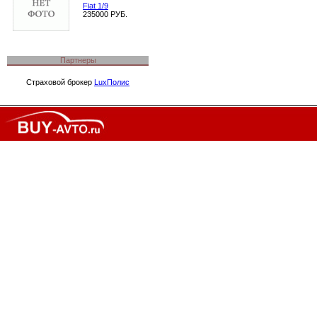
Fiat 1/9
235000 РУБ.
Партнеры
Страховой брокер
LuxПолис