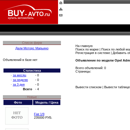
Список фирм
На главную
Дали Моторс Марьино
Поиск по марке
|
Поиск по любой ма
Регистрация в системе
|
Добавить о
Объявлений в базе нет
Объявление по модели Opel Admi
Всего объявлений: 0
Статистика
Страницы:
·
за месяц
- 0
·
за неделю
- 0
·
за 3 дня
- 0
Вывести списком
|
Вывести таблице
Всего
- 4
· Новые ·
Фото
Модель / Цена
Fiat 1/9
235000 РУБ.