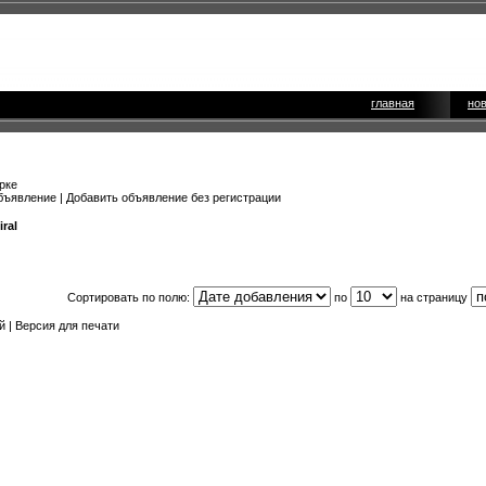
главная
но
рке
бъявление
|
Добавить объявление без регистрации
ral
Сортировать по полю:
по
на страницу
й
|
Версия для печати