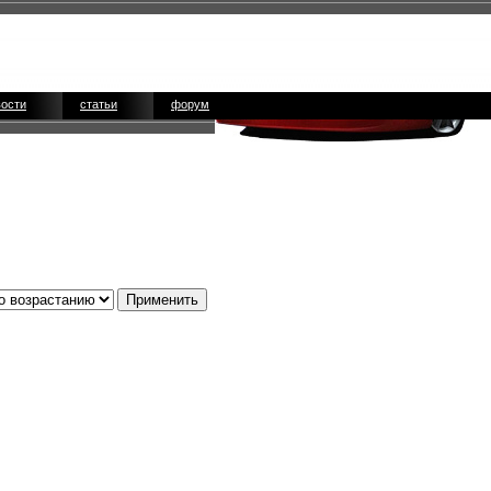
вости
статьи
форум