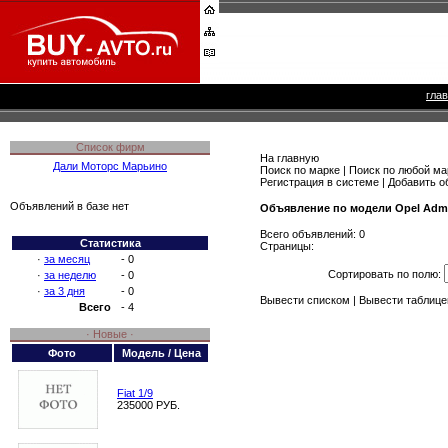
гла
Список фирм
На главную
Дали Моторс Марьино
Поиск по марке
|
Поиск по любой ма
Регистрация в системе
|
Добавить о
Объявлений в базе нет
Объявление по модели Opel Admi
Всего объявлений: 0
Статистика
Страницы:
·
за месяц
- 0
Сортировать по полю:
·
за неделю
- 0
·
за 3 дня
- 0
Вывести списком
| Вывести таблице
Всего
- 4
· Новые ·
Фото
Модель / Цена
Fiat 1/9
235000 РУБ.