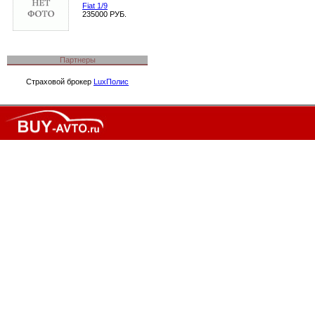
Fiat 1/9
235000 РУБ.
Партнеры
Страховой брокер
LuxПолис