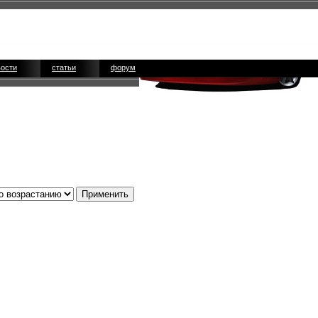
вости
статьи
форум