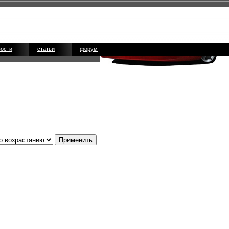
вости
статьи
форум