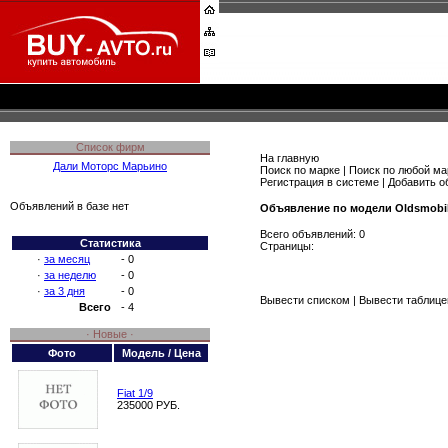
Список фирм
На главную
Дали Моторс Марьино
Поиск по марке
|
Поиск по любой ма
Регистрация в системе
|
Добавить о
Объявлений в базе нет
Объявление по модели Oldsmobi
Всего объявлений: 0
Статистика
Страницы:
·
за месяц
- 0
·
за неделю
- 0
·
за 3 дня
- 0
Вывести списком
| Вывести таблице
Всего
- 4
· Новые ·
Фото
Модель / Цена
Fiat 1/9
235000 РУБ.