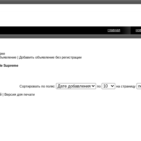
главная
но
рке
бъявление
|
Добавить объявление без регистрации
le Supreme
Сортировать по полю:
по
на страницу
й |
Версия для печати