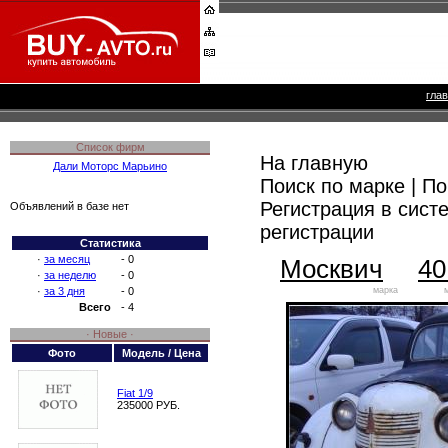
гла
Список фирм
На главную
Дали Моторс Марьино
Поиск по марке
|
По
Регистрация в сист
Объявлений в базе нет
регистрации
Статистика
·
за месяц
- 0
Москвич
40
·
за неделю
- 0
·
за 3 дня
- 0
марка
Всего
- 4
· Новые ·
Фото
Модель / Цена
Fiat 1/9
235000 РУБ.