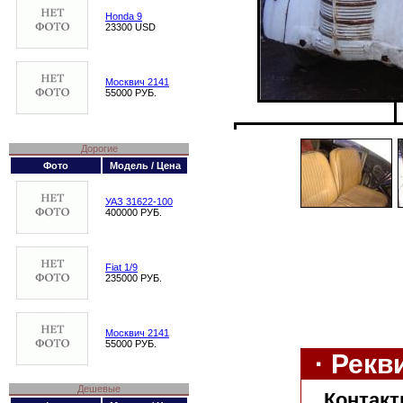
Honda 9
23300 USD
Москвич 2141
55000 РУБ.
Дорогие
Фото
Модель / Цена
УАЗ 31622-100
400000 РУБ.
Fiat 1/9
235000 РУБ.
Москвич 2141
55000 РУБ.
· Рек
Дешевые
Контакт