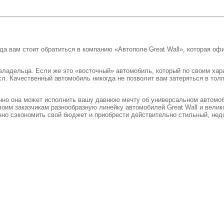
гда вам стоит обратиться в компанию «Автополе Great Wall», которая о
ладельца. Если же это «восточный» автомобиль, который по своим хар
л. Качественный автомобиль никогда не позволит вам затеряться в толп
нно она может исполнить вашу давнюю мечту об универсальном автомоби
оим заказчикам разнообразную линейку автомобилей Great Wall и велик
о сэкономить свой бюджет и приобрести действительно стильный, недо