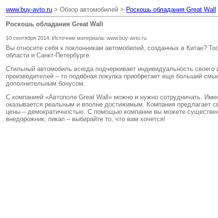
www.buy-avto.ru
> Обзор автомобилей >
Роскошь обладания Great Wall
Роскошь обладания Great Wall
10 сентября 2014. Источник материала: www.buy-avto.ru
Вы относите себя к поклонникам автомобилей, созданных в Китае? То
области и Санкт-Петербурге.
Стильный автомобиль всегда подчеркивает индивидуальность своего в
производителей – то подобная покупка приобретает еще больший смыс
дополнительным бонусом.
С компанией «Автополе Great Wall» можно и нужно сотрудничать. Име
оказывается реальным и вполне достижимым. Компания предлагает св
цены – демократичностью. С помощью компании вы можете существенн
внедорожник, пикап – выбирайте то, что вам хочется!