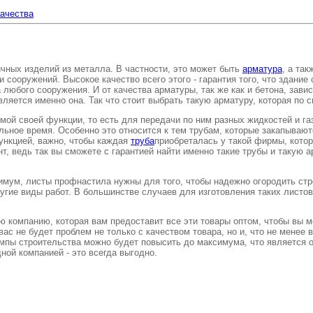
качества
чных изделий из металла. В частности, это может быть
арматура
, а та
сооружений. Высокое качество всего этого - гарантия того, что здание 
 любого сооружения. И от качества арматуры, так же как и бетона, зави
 является именно она. Так что стоит выбрать такую арматуру, которая по
ямой своей функции, то есть для передачи по ним разных жидкостей и га
льное время. Особенно это относится к тем трубам, которые закапываю
функцией, важно, чтобы каждая
труба
приобреталась у такой фирмы, котор
, ведь так вы сможете с гарантией найти именно такие трубы и такую а
нимум, листы профнастила нужны для того, чтобы надежно огородить стр
угие виды работ. В большинстве случаев для изготовления таких листов
ю компанию, которая вам предоставит все эти товары оптом, чтобы вы м
вас не будет проблем не только с качеством товара, но и, что не менее 
темпы строительства можно будет повысить до максимума, что является 
ной компанией - это всегда выгодно.