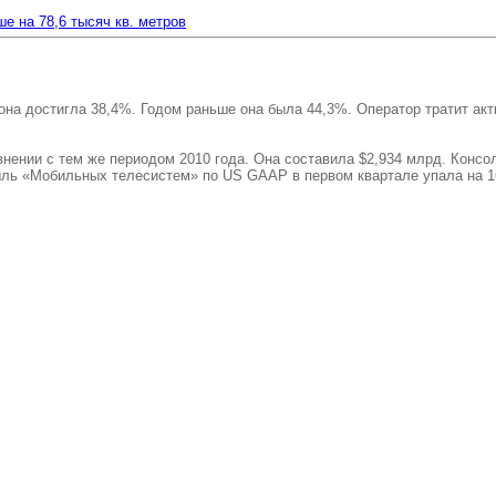
е на 78,6 тысяч кв. метров
 она достигла 38,4%. Годом раньше она была 44,3%. Оператор тратит а
нении с тем же периодом 2010 года. Она составила $2,934 млрд. Консо
ыль «Мобильных телесистем» по US GAAP в первом квартале упала на 16