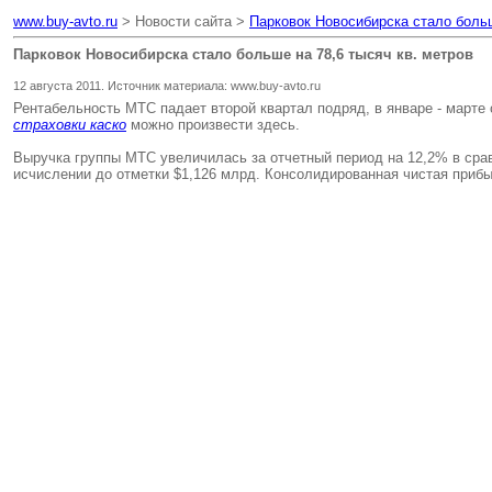
www.buy-avto.ru
> Новости сайта >
Парковок Новосибирска стало больш
Парковок Новосибирска стало больше на 78,6 тысяч кв. метров
12 августа 2011. Источник материала: www.buy-avto.ru
Рентабельность МТС падает второй квартал подряд, в январе - марте
страховки каско
можно произвести здесь.
Выручка группы МТС увеличилась за отчетный период на 12,2% в срав
исчислении до отметки $1,126 млрд. Консолидированная чистая приб