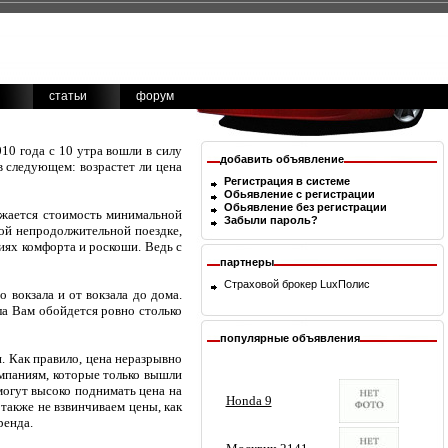
статьи
форум
10 года с 10 утра вошли в силу
добавить объявление
в следующем: возрастет ли цена
Регистрация в системе
Обьявление с регистрации
Обьявление без регистрации
ижается стоимость минимальной
Забыли пароль?
кой непродолжительной поездке,
виях комфорта и роскоши. Ведь с
партнеры
Страховой брокер
LuxПолис
 вокзала и от вокзала до дома.
ала Вам обойдется ровно столько
популярные объявления
. Как правило, цена неразрывно
Компаниям, которые только вышли
могут высоко поднимать цена на
 также не взвинчиваем цены, как
ренда.