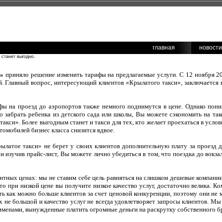
главная
новости
 станет выгодно.
и»
приняло решение изменить тарифы на предлагаемые услуги. С 12 ноября 20
. Главный вопрос, интересующий клиентов «Крылатого такси», заключается 
ифы на проезд до аэропортов также немного поднимутся в цене. Однако пон
о забрать ребенка из детского сада или школы, Вы можете сэкономить на та
акси». Более выгодным станет и такси для тех, кто желает проехаться в усло
томобилей бизнес класса снизится вдвое.
латое такси» не берет у своих клиентов дополнительную плату за проезд до
 и изучив прайс-лист, Вы можете лично убедиться в том, что поездка до вокз
ентных ценах: мы не ставим себе цель равняться на слишком дешевые компании
что при низкой цене вы получите низкое качество услуг, достаточно велика. 
ть как можно больше клиентов за счет ценовой конкуренции, поэтому они не 
х не большой и качество услуг не всегда удовлетворяет запросы клиентов. Мы
менами, вынужденные платить огромные деньги на раскрутку собственного б