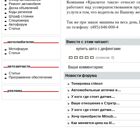
Компания «Крылатое такси» относит се
Ремонт автомобиля
работают над усовершенствованием пред
Доска объявлений
услуги в том, что водитель по Вашему же
Коды регионов
Штраф стоянки
Спецномера
Так же при заказе машины на весь день
Автофорум
по телефону: (495) 646-000-4
Статьи
Вместе с этим читают:
мотолюбителю
купить авто с дефектами
Мотофорум
Статьи
(голосов: 0)
автозапчасти
Ваши комментарии:
Статьи
Новости форума
Программное обеспечение
Тонировка стёкол
Автомобильные аптечки и…
реклама
У кого где стоит датчик…
Ваше отношение к Стритр…
У кого где стоит датчик…
Хочу приобрести Mitsub…
Как меняется цена на б/…