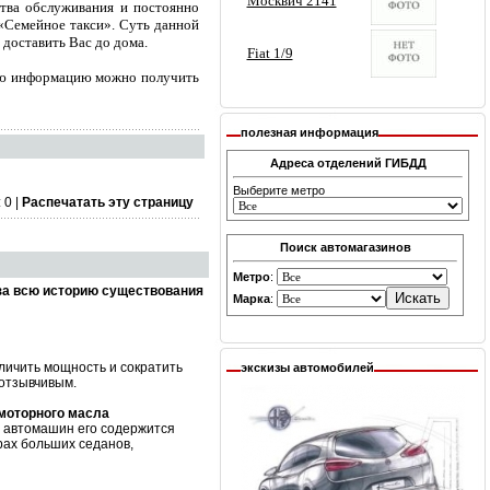
тва обслуживания и постоянно
 «Семейное такси». Суть данной
 доставить Вас до дома.
ьную информацию можно получить
полезная информация
Адреса отделений ГИБДД
Выберите метро
 0 |
Распечатать эту страницу
Поиск автомагазинов
Метро
:
за всю историю существования
Марка
:
личить мощность и сократить
экскизы автомобилей
 отзывчивым.
 моторного масла
х автомашин его содержится
рах больших седанов,