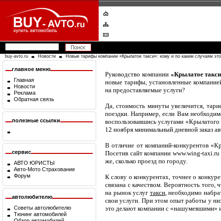
buy-avto.ru
Новости
Новые тарифы компании «Крылатое такси»: кому и по каким случаям это
главное меню
Руководство компании
«Крылатое такс
Главная
новые тарифы, установленные компанией
Новости
на предоставляемые услуги?
Реклама
Обратная связь
Да, стоимость минуты увеличится, тар
поездки. Например, если Вам необходим
полезные ссылки
воспользовавшись услугами «Крылатого т
12 ноября минимальный дневной заказ ав
В отличие от компаний-конкурентов «Кры
сервис
Посетив сайт компании www.wing-taxi.ru
же, сколько проезд по городу.
АВТО ЮРИСТЫ
Авто-Мото Страхование
Форум
К слову о конкурентах, точнее о конкур
связана с качеством. Вероятность того, 
на рынок услуг
такси
, необходимо набра
автолюбителю
свои услуги. При этом опыт работы у ни
Советы автолюбителю
это делают компании с «нашумевшими» и
Тюнинг автомобилей
Обзор автомобилей