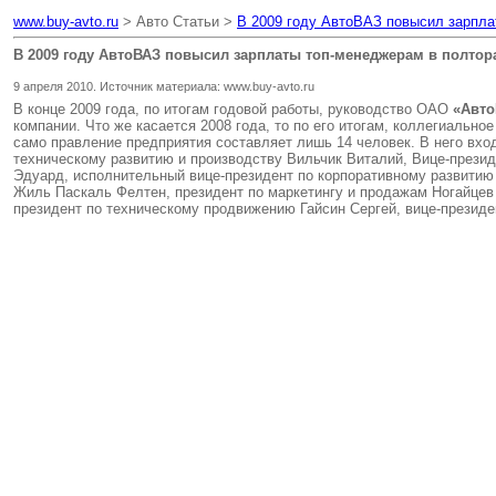
www.buy-avto.ru
> Авто Статьи >
В 2009 году АвтоВАЗ повысил зарпла
В 2009 году АвтоВАЗ повысил зарплаты топ-менеджерам в полтор
9 апреля 2010. Источник материала: www.buy-avto.ru
В конце 2009 года, по итогам годовой работы, руководство ОАО
«Авто
компании. Что же касается 2008 года, то по его итогам, коллегиальн
само правление предприятия составляет лишь 14 человек. В него вхо
техническому развитию и производству Вильчик Виталий, Вице-прези
Эдуард, исполнительный вице-президент по корпоративному развитию
Жиль Паскаль Фелтен, президент по маркетингу и продажам Ногайцев 
президент по техническому продвижению Гайсин Сергей, вице-презид