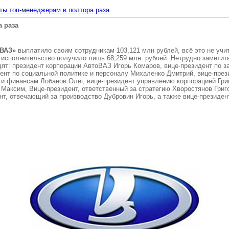
ты топ-менеджерам в полтора раза
а раза
ВАЗ»
выплатило своим сотрудникам 103,121 млн рублей, всё это не учи
ое исполнительство получило лишь 68,259 млн. рублей. Нетрудно заметит
дят: президент корпорации АвтоВАЗ Игорь Комаров, вице-президент по 
дент по социальной политике и персоналу Михаленко Дмитрий, вице-пре
 и финансам Лобанов Олег, вице-президент управлению корпорацией Гри
Максим, Вице-президент, ответственный за стратегию Хворостянов Григо
ент, отвечающий за производство Дубровин Игорь, а также вице-презид