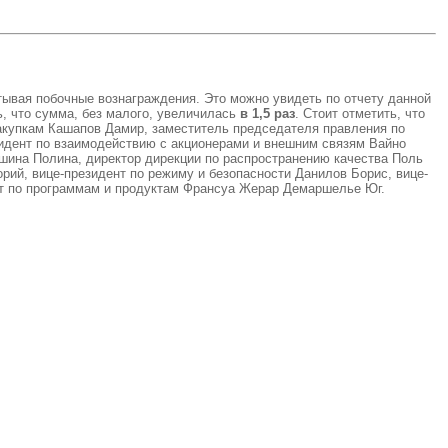
тывая побочные вознаграждения. Это можно увидеть по отчету данной
ь, что сумма, без малого, увеличилась
в 1,5 раз
. Стоит отметить, что
закупкам Кашапов Дамир, заместитель председателя правления по
зидент по взаимодействию с акционерами и внешним связям Вайно
шина Полина, директор дирекции по распространению качества Поль
рий, вице-президент по режиму и безопасности Данилов Борис, вице-
ент по программам и продуктам Франсуа Жерар Демаршелье Юг.