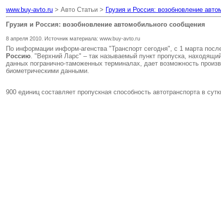
www.buy-avto.ru
> Авто Статьи >
Грузия и Россия: возобновление авт
Грузия и Россия: возобновление автомобильного сообщения
8 апреля 2010. Источник материала: www.buy-avto.ru
По информации информ-агенства "Транспорт сегодня", с 1 марта посл
Россию
. "Верхний Ларс" – так называемый пункт пропуска, находящи
данных погранично-таможенных терминалах, дает возможность произв
биометрическими данными.
900 единиц составляет пропускная способность автотранспорта в сутк