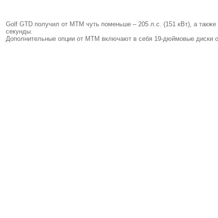
Golf GTD получил от MTM чуть поменьше – 205 л.с. (151 кВт), а также
секунды.
Дополнительные опции от МТМ включают в себя 19-дюймовые диски о