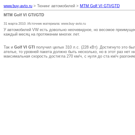
www.buy-avto.ru
> Тюнинг автомобилей >
MTM Golf VI GTI/GTD
MTM Golf VI GTI/GTD
31 марта 2010. Источник материала: www.buy-avto.ru
У автомобилей VW есть довольно неочевидное, но весомое преимуще
каждый месяц на протяжении многих лет.
Так и
Golf VI GTI
получил целых 310 л.с. (228 кВт). Достигнуто это 
ателье, то уровней пакета должно быть несколько, но в этот раз нет 
максимальная скорость достигла 270 км/ч, с нуля до ста км/ч разгоняе