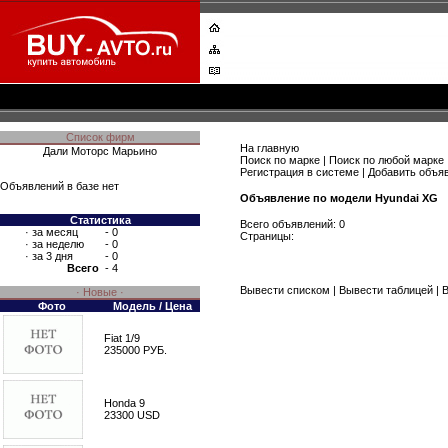
Список фирм
На главную
Дали Моторс Марьино
Поиск по марке
|
Поиск по любой марке
Регистрация в системе
|
Добавить объя
Объявлений в базе нет
Объявление по модели Hyundai XG
Статистика
Всего объявлений: 0
·
за месяц
- 0
Страницы:
·
за неделю
- 0
·
за 3 дня
- 0
Всего
- 4
Вывести списком
|
Вывести таблицей
|
В
· Новые ·
Фото
Модель / Цена
Fiat 1/9
235000 РУБ.
Honda 9
23300 USD