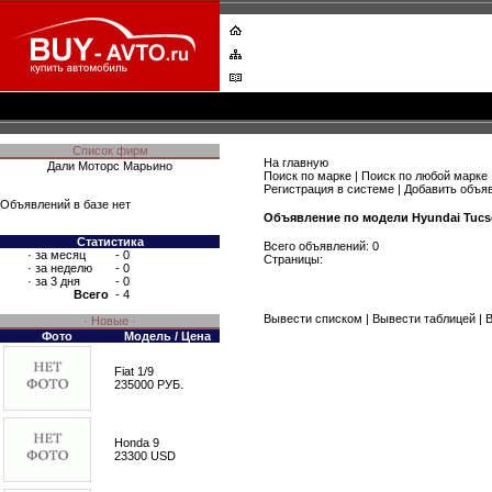
Список фирм
На главную
Дали Моторс Марьино
Поиск по марке
|
Поиск по любой марке
Регистрация в системе
|
Добавить объя
Объявлений в базе нет
Объявление по модели Hyundai Tuc
Статистика
Всего объявлений: 0
·
за месяц
- 0
Страницы:
·
за неделю
- 0
·
за 3 дня
- 0
Всего
- 4
Вывести списком
|
Вывести таблицей
|
В
· Новые ·
Фото
Модель / Цена
Fiat 1/9
235000 РУБ.
Honda 9
23300 USD