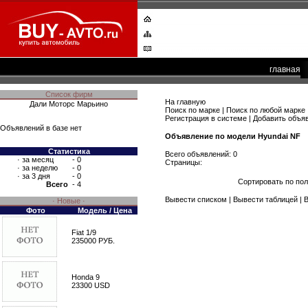
главная
Список фирм
На главную
Дали Моторс Марьино
Поиск по марке
|
Поиск по любой марке
Регистрация в системе
|
Добавить объя
Объявлений в базе нет
Объявление по модели Hyundai NF
Статистика
Всего объявлений: 0
·
за месяц
- 0
Страницы:
·
за неделю
- 0
·
за 3 дня
- 0
Сортировать по по
Всего
- 4
Вывести списком
|
Вывести таблицей
|
В
· Новые ·
Фото
Модель / Цена
Fiat 1/9
235000 РУБ.
Honda 9
23300 USD