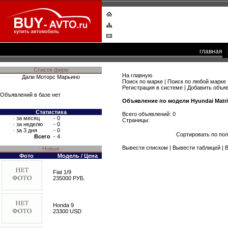
главная
Список фирм
На главную
Дали Моторс Марьино
Поиск по марке
|
Поиск по любой марке
Регистрация в системе
|
Добавить объя
Объявлений в базе нет
Объявление по модели Hyundai Matri
Статистика
Всего объявлений: 0
·
за месяц
- 0
Страницы:
·
за неделю
- 0
·
за 3 дня
- 0
Сортировать по по
Всего
- 4
Вывести списком
|
Вывести таблицей
|
В
· Новые ·
Фото
Модель / Цена
Fiat 1/9
235000 РУБ.
Honda 9
23300 USD