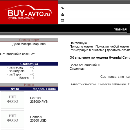
главная
Список фирм
На главную
Дали Моторс Марьино
Поиск по марке
|
Поиск по любой марке
Регистрация в системе
|
Добавить объя
Объявлений в базе нет
Объявление по модели Hyundai Cent
Статистика
Всего объявлений: 0
·
за месяц
- 0
Страницы:
·
за неделю
- 0
·
за 3 дня
- 0
Сортировать по по
Всего
- 4
Вывести списком
| Вывести таблицей |
В
· Новые ·
Фото
Модель / Цена
Fiat 1/9
235000 РУБ.
Honda 9
23300 USD