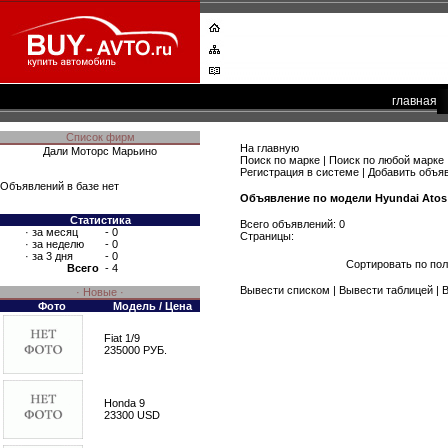
главная
Список фирм
На главную
Дали Моторс Марьино
Поиск по марке
|
Поиск по любой марке
Регистрация в системе
|
Добавить объя
Объявлений в базе нет
Объявление по модели Hyundai Atos
Статистика
Всего объявлений: 0
·
за месяц
- 0
Страницы:
·
за неделю
- 0
·
за 3 дня
- 0
Сортировать по по
Всего
- 4
Вывести списком
| Вывести таблицей |
В
· Новые ·
Фото
Модель / Цена
Fiat 1/9
235000 РУБ.
Honda 9
23300 USD