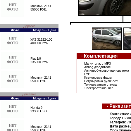
Москвич 2141
55000 РУБ.
Дорогие
Фото
Модель / Цена
УАЗ 31622-100
400000 РУБ.
· Комплектация
Fiat 1/9
235000 РУБ.
Магнитола: с MP3
Airbag д/водителя
Антипробуксовочная система
ГУР
Москвич 2141
Ксеноновые фары
55000 РУБ.
Регулировка руля: есть
Тонированные стекла
Электростекла: все
Дешевые
Фото
Модель / Цена
· Реквизи
Honda 9
23300 USD
Контактное 
Город:
Нижни
Телефон
: 7
Дата разме
Москвич 2141
55000 РУБ.
Срок хране