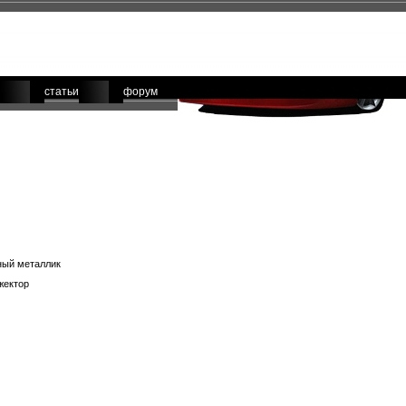
статьи
форум
ный металлик
жектор