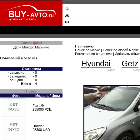
Список фирм
На главную
Дали Моторс Марьино
Поиск по марке
|
Поиск по любой марке
Регистрация в системе
|
Добавить объя
Объявлений в базе нет
Hyundai
Getz
Статистика
марка
моде
·
за месяц
- 0
·
за неделю
- 0
·
за 3 дня
- 0
Всего
- 4
· Новые ·
Фото
Модель / Цена
Fiat 1/9
235000 РУБ.
Honda 9
23300 USD