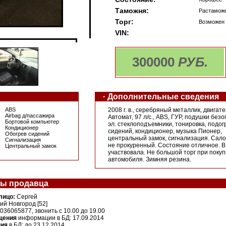
Таможня:
Pастамож
Торг:
Возможен
VIN:
300000
РУБ.
· Дополнительные сведения
ABS
2008 г. в., серебряный металлик, двигател
Airbag д/пассажира
Автомат, 97 л/с., ABS, ГУР, подушки без
Бортовой компьютер
эл. стеклоподъемники, тонировка, подог
Кондиционер
сидений, кондиционер, музыка Пионер,
Обогрев сидений
центральный замок, сигнализация. Сал
Сигнализация
не прокуренный. Состояние отличное. В
Центральный замок
участвовала. Не большой торг при покуп
автомобиля. Зимняя резина.
ты продавца
лицо:
Сергей
й Новгород [52]
9036065877, звонить c 10.00 до 19.00
щения
информации в БД: 17.09.2014
ния
в БД: до 23.12.2014