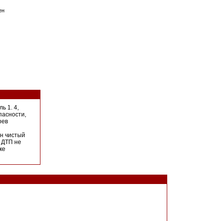
ен
ь 1. 4,
опасности,
рев
он чистый
 ДТП не
ке