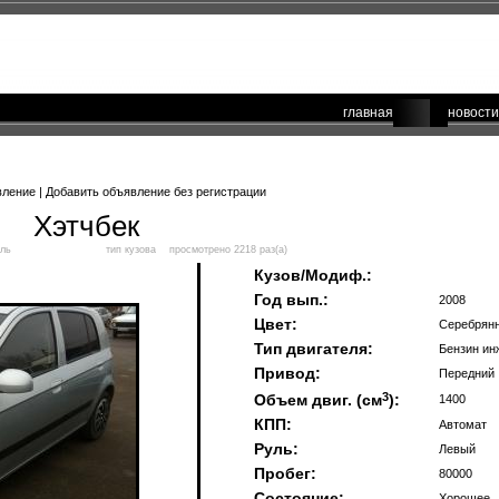
главная
новости
вление
|
Добавить объявление без регистрации
Хэтчбек
ль
тип кузова
просмотрено 2218 раз(а)
Кузов/Модиф.:
Год вып.:
2008
Цвет:
Серебрян
Тип двигателя:
Бензин ин
Привод:
Передний
3
Объем двиг. (см
):
1400
КПП:
Автомат
Руль:
Левый
Пробег:
80000
Состояние:
Хорошее