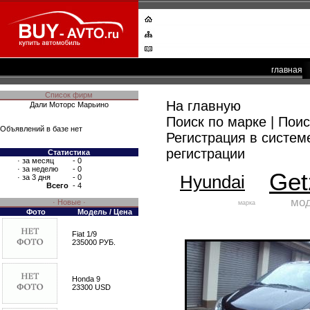
главная
Список фирм
На главную
Дали Моторс Марьино
Поиск по марке
|
Поис
Объявлений в базе нет
Регистрация в систем
регистрации
Статистика
·
за месяц
- 0
·
за неделю
- 0
Get
Hyundai
·
за 3 дня
- 0
Всего
- 4
мо
· Новые ·
марка
Фото
Модель / Цена
Fiat 1/9
235000 РУБ.
Honda 9
23300 USD