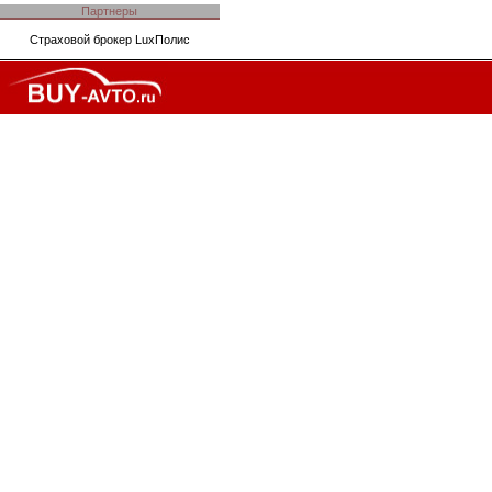
Партнеры
Страховой брокер
LuxПолис