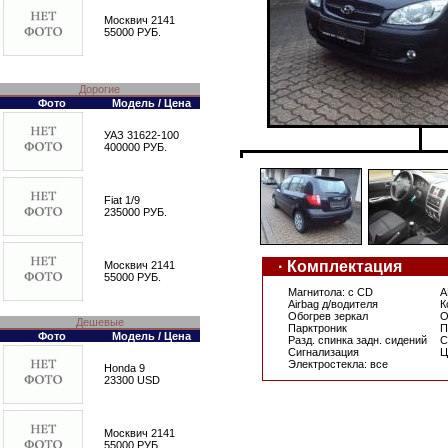
Москвич 2141
55000 РУБ.
Дорогие
Фото
Модель / Цена
УАЗ 31622-100
400000 РУБ.
Fiat 1/9
235000 РУБ.
· Комплектация
Москвич 2141
55000 РУБ.
Магнитола: с CD
A
Airbag д/водителя
К
Обогрев зеркал
О
Дешевые
Парктроник
П
Фото
Модель / Цена
Разд. спинка задн. сидений
С
Сигнализация
Ц
Электростекла: все
Honda 9
23300 USD
Москвич 2141
55000 РУБ.