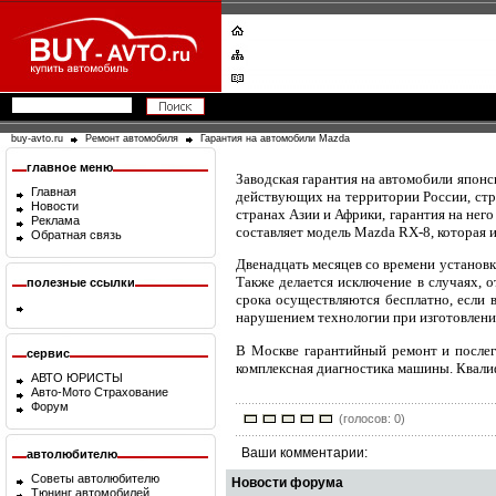
buy-avto.ru
Ремонт автомобиля
Гарантия на автомобили Mazda
главное меню
Заводская гарантия на автомобили япон
Главная
действующих на территории России, стр
Новости
странах Азии и Африки, гарантия на него
Реклама
составляет модель Mazda RX-8, которая и
Обратная связь
Двенадцать месяцев со времени установк
Также делается исключение в случаях, 
полезные ссылки
срока осуществляются бесплатно, если 
нарушением технологии при изготовлени
В Москве гарантийный ремонт и послег
сервис
комплексная диагностика машины. Квали
АВТО ЮРИСТЫ
Авто-Мото Страхование
Форум
(голосов: 0)
Ваши комментарии:
автолюбителю
Советы автолюбителю
Новости форума
Тюнинг автомобилей