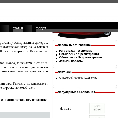
статьи
форум
бретены у официальных дилеров,
добавить объявление
и Латинской Америке, а также в
100 тыс. км пробега. Исключение
Регистрация в системе
Обьявление с регистрации
Обьявление без регистрации
Забыли пароль?
ров Mazda, за исключением шин.
втомобиля в течение указанного
оким качеством материалов или
партнеры
Страховой брокер
LuxПолис
центрах. Ремонту предшествует
е окраску автомобилей.
популярные объявления
 0 |
Распечатать эту страницу