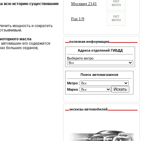
за всю историю существования
личить мощность и сократить
 отзывчивым.
 моторного масла
полезная информация
х автомашин его содержится
рах больших седанов,
Адреса отделений ГИБДД
Выберите метро
Поиск автомагазинов
Метро
:
Марка
:
экскизы автомобилей