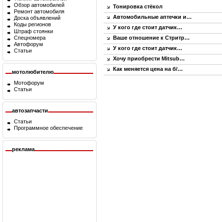
Обзор автомобилей
Тонировка стёкол
Ремонт автомобиля
Автомобильные аптечки и…
Доска объявлений
Коды регионов
У кого где стоит датчик…
Штраф стоянки
Спецномера
Ваше отношение к Стритр…
Автофорум
У кого где стоит датчик…
Статьи
Хочу приобрести Mitsub…
Как меняется цена на б/…
мотолюбителю
Мотофорум
Статьи
автозапчасти
Статьи
Программное обеспечение
реклама