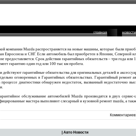
главная
новости
ской компании Mazda распространяется на новые машины, которые были прио
ан Евросоюза и СНГ. Если автомобиль был приобретен в Японии, Северной ил
 не предоставляется. Срок действия гарантийных обязательств – три года или 
меет гарантию один год или 100 тыс км пробега.
и действуют гарантийные обязательства для оригинальных деталей и аксессуа
отдельно оговоренных в Гарантийных обязательствах. Гарантийный ремонт а
в процессе диагностики обнаружен недостаток, вызванный недостаточно выс
и.
арантийное обслуживание автомобилей Mazda производятся в двух сервис-
фицированные мастера выполняют слесарный и кузовной ремонт mazda, а такж
Комментариев:
| Авто Новости