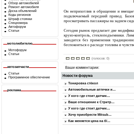
Обзор автомобилей
Ремонт автомобиля
Он неприхотлив в обращении и вмещает
Доска объявлений
Коды регионов
подключаемый передний привод. Базов
Штраф стоянки
просматривать пассажиры на заднем сиде
Спецномера
Автофорум
Сегодня рынок предлагает две модифика
Статьи
круиз-контроль, стеклоподъемники. Ли
заводится без применения традиционн
мотолюбителю
беспокоиться о расходе топлива и чувств
Мотофорум
Статьи
(голосов: 0)
автозапчасти
Ваши комментарии:
Статьи
Новости форума
Программное обеспечение
Тонировка стёкол
Автомобильные аптечки и…
реклама
У кого где стоит датчик…
Ваше отношение к Стритр…
У кого где стоит датчик…
Хочу приобрести Mitsub…
Как меняется цена на б/…