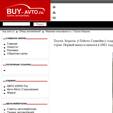
buy-avto.ru
Обзор автомобилей
Мировая популярность с Toyota Sequoia
главное меню
Toyota Sequoia («Тойота Секвойя») соз
Главная
стран. Первый выпуск начался в 2001 го
Новости
Реклама
Обратная связь
полезные ссылки
сервис
АВТО ЮРИСТЫ
Авто-Мото Страхование
Форум
автолюбителю
Советы автолюбителю
Тюнинг автомобилей