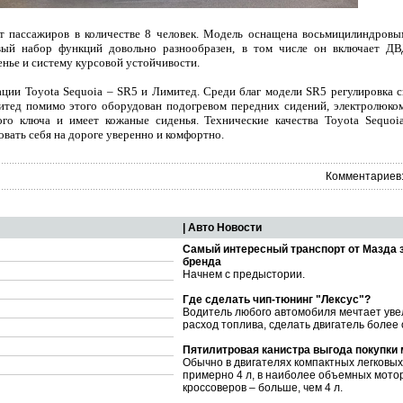
 пассажиров в количестве 8 человек. Модель оснащена восьмицилиндровым
ый набор функций довольно разнообразен, в том числе он включает ДВ
нье и систему курсовой устойчивости.
ции Toyota Sequoia – SR5 и Лимитед. Среди благ модели SR5 регулировка с
митед помимо этого оборудован подогревом передних сидений, электролюк
ого ключа и имеет кожаные сиденья. Технические качества Toyota Sequoi
овать себя на дороге уверенно и комфортно.
Комментариев:
| Авто Новости
Самый интересный транспорт от Мазда 
бренда
Начнем с предыстории.
Где сделать чип-тюнинг "Лексус"?
Водитель любого автомобиля мечтает уве
расход топлива, сделать двигатель более
Пятилитровая канистра выгода покупки
Обычно в двигателях компактных легковы
примерно 4 л, в наиболее объемных мото
кроссоверов – больше, чем 4 л.