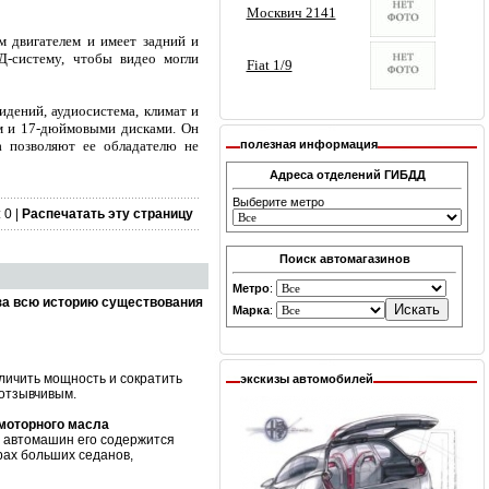
 двигателем и имеет задний и
Д-систему, чтобы видео могли
идений, аудиосистема, климат и
ом и 17-дюймовыми дисками. Он
полезная информация
a позволяют ее обладателю не
Адреса отделений ГИБДД
Выберите метро
 0 |
Распечатать эту страницу
Поиск автомагазинов
Метро
:
за всю историю существования
Марка
:
личить мощность и сократить
экскизы автомобилей
 отзывчивым.
 моторного масла
х автомашин его содержится
рах больших седанов,