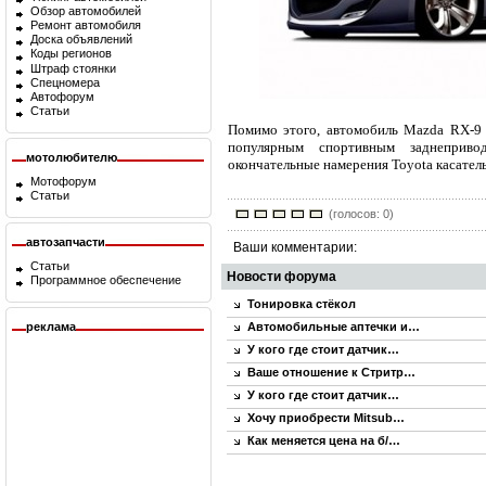
Обзор автомобилей
Ремонт автомобиля
Доска объявлений
Коды регионов
Штраф стоянки
Спецномера
Автофорум
Статьи
Помимо этого, автомобиль Mazda RX-9 
популярным спортивным заднеприв
мотолюбителю
окончательные намерения Toyota касател
Мотофорум
Статьи
(голосов: 0)
автозапчасти
Ваши комментарии:
Статьи
Новости форума
Программное обеспечение
Тонировка стёкол
реклама
Автомобильные аптечки и…
У кого где стоит датчик…
Ваше отношение к Стритр…
У кого где стоит датчик…
Хочу приобрести Mitsub…
Как меняется цена на б/…