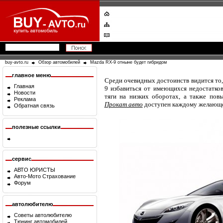
buy-avto.ru
Обзор автомобилей
Mazda RX-9 отныне будет гибридом
главное меню
Среди очевидных достоинств видится то
Главная
9 избавиться от имеющихся недостатко
Новости
тяги на низких оборотах, а также повы
Реклама
Прокат авто
доступен каждому желающ
Обратная связь
полезные ссылки
сервис
АВТО ЮРИСТЫ
Авто-Мото Страхование
Форум
автолюбителю
Советы автолюбителю
Тюнинг автомобилей