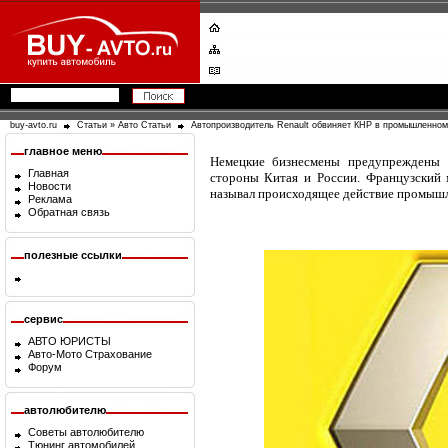
buy-avto.ru
Статьи
»
Авто Статьи
Автопроизводитель Renault обвиняет КНР в промышленно
главное меню
Немецкие бизнесмены предупреждены
Главная
стороны Китая и России. Французский
Новости
называл происходящее действие промышл
Реклама
Обратная связь
полезные ссылки
сервис
АВТО ЮРИСТЫ
Авто-Мото Страхование
Форум
автолюбителю
Советы автолюбителю
Тюнинг автомобилей