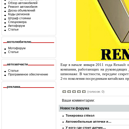
Обзор автомобилей
Ремонт автомобиля
Доска объявлений
Коды регионов
Штраф стоянки
Спецномера
Автофорум
Статьи
мотолюбителю
Мотофорум
Статьи
Еще в начале января 2011 года Renault 
автозапчасти
компании, работающих на руководящих 
Статьи
шпионаже. В частности, передаче секре
Программное обеспечение
2-го поколения посредникам китайских п
реклама
(голосов: 0)
Ваши комментарии:
Новости форума
Тонировка стёкол
Автомобильные аптечки и…
У кого где стоит датчик…