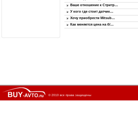
Ваше отношение к Стритр…
У кого где стоит датчик…
Хочу приобрести Mitsub…
Как меняется цена на б/…
© 2010 все права защищены