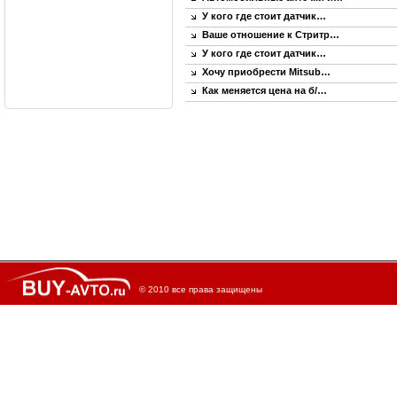
У кого где стоит датчик…
Ваше отношение к Стритр…
У кого где стоит датчик…
Хочу приобрести Mitsub…
Как меняется цена на б/…
© 2010 все права защищены