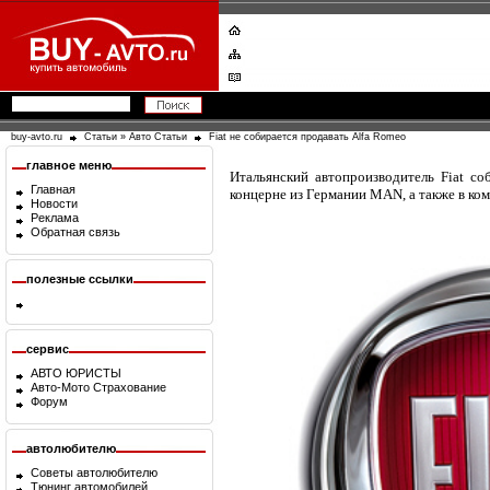
buy-avto.ru
Статьи
»
Авто Статьи
Fiat не собирается продавать Alfa Romeo
главное меню
Итальянский автопроизводитель Fiat со
Главная
концерне из Германии MAN, а также в ком
Новости
Реклама
Обратная связь
полезные ссылки
сервис
АВТО ЮРИСТЫ
Авто-Мото Страхование
Форум
автолюбителю
Советы автолюбителю
Тюнинг автомобилей