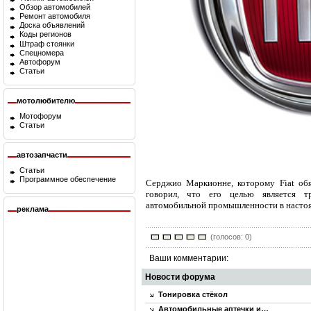
Обзор автомобилей
Ремонт автомобиля
Доска объявлений
Коды регионов
Штраф стоянки
Спецномера
Автофорум
Статьи
мотолюбителю
Мотофорум
Статьи
автозапчасти
Статьи
Программное обеспечение
Серджио Маркионне, которому Fiat обя
говорил, что его целью является 
автомобильной промышленности в настоя
реклама
(голосов: 0)
Ваши комментарии:
Новости форума
Тонировка стёкол
Автомобильные аптечки и…