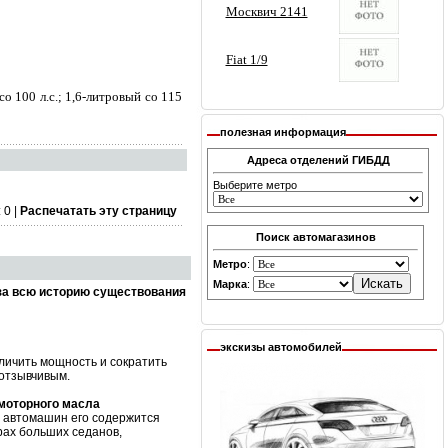
о 100 л.с.; 1,6-литровый со 115
полезная информация
Адреса отделений ГИБДД
Выберите метро
 0 |
Распечатать эту страницу
Поиск автомагазинов
Метро
:
Марка
:
за всю историю существования
экскизы автомобилей
личить мощность и сократить
 отзывчивым.
 моторного масла
х автомашин его содержится
рах больших седанов,