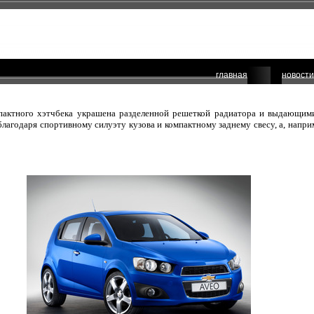
главная
новости
мпактного хэтчбека украшена разделенной решеткой радиатора и выдающим
лагодаря спортивному силуэту кузова и компактному заднему свесу, а, напри