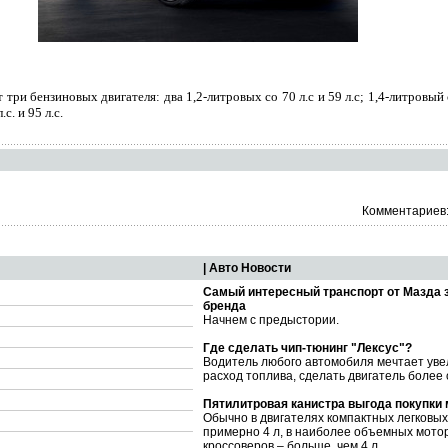
три бензиновых двигателя: два 1,2-литровых со 70 л.с и 59 л.с; 1,4-литровый с
с. и 95 л.с.
Комментариев:
| Авто Новости
Самый интересный транспорт от Мазда 
бренда
Начнем с предыстории.
Где сделать чип-тюнинг "Лексус"?
Водитель любого автомобиля мечтает уве
расход топлива, сделать двигатель более
Пятилитровая канистра выгода покупки
Обычно в двигателях компактных легковы
примерно 4 л, в наиболее объемных мото
кроссоверов – больше, чем 4 л.