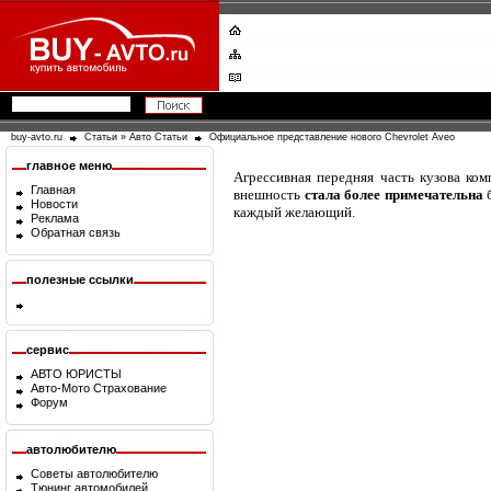
buy-avto.ru
Статьи
»
Авто Статьи
Официальное представление нового Chevrolet Aveo
главное меню
Агрессивная передняя часть кузова ко
Главная
внешность
стала более примечательна
б
Новости
каждый желающий.
Реклама
Обратная связь
полезные ссылки
сервис
АВТО ЮРИСТЫ
Авто-Мото Страхование
Форум
автолюбителю
Советы автолюбителю
Тюнинг автомобилей