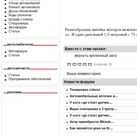
Обзор автомобилей
Ремонт автомобиля
Доска объявлений
Коды регионов
Штраф стоянки
Спецномера
Автофорум
Разнообразная линейка моторов включает 
Статьи
л.с. И один дизельный 1,3-литровый с 75 л.
мотолюбителю
Вместе с этим читают:
Мотофорум
Статьи
вернуть купленный авто
(голосов: 0)
автозапчасти
Ваши комментарии:
Статьи
Программное обеспечение
Новости форума
Тонировка стёкол
реклама
Автомобильные аптечки и…
У кого где стоит датчик…
Ваше отношение к Стритр…
У кого где стоит датчик…
Хочу приобрести Mitsub…
Как меняется цена на б/…