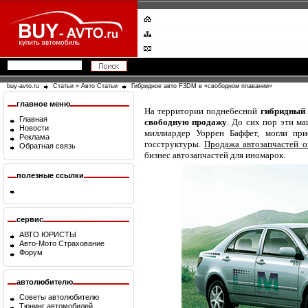
buy-avto.ru
Статьи
»
Авто Статьи
Гибридное авто F3DM в «свободном плавании»
главное меню
На территории поднебесной
гибридный
Главная
свободную продажу
. До сих пор эти м
Новости
миллиардер Уоррен Баффет, могли при
Реклама
госструктуры.
Продажа автозапчастей 
Обратная связь
бизнес автозапчастей для иномарок.
полезные ссылки
сервис
АВТО ЮРИСТЫ
Авто-Мото Страхование
Форум
автолюбителю
Советы автолюбителю
Тюнинг автомобилей