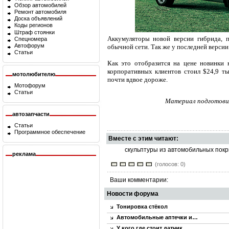
Обзор автомобилей
Ремонт автомобиля
Доска объявлений
Коды регионов
Штраф стоянки
Аккумуляторы новой версии гибрида, 
Спецномера
Автофорум
обычной сети. Так же у последней версии
Статьи
Как это отобразится на цене новинки н
корпоративных клиентов стоил $24,9 ты
мотолюбителю
почти вдвое дороже.
Мотофорум
Статьи
Материал подготовил
автозапчасти
Статьи
Программное обеспечение
Вместе с этим читают:
скульптуры из автомобильных пок
реклама
(голосов: 0)
Ваши комментарии:
Новости форума
Тонировка стёкол
Автомобильные аптечки и…
У кого где стоит датчик…