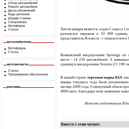
Обзор автомобилей
Ремонт автомобиля
Доска объявлений
Коды регионов
Штраф стоянки
Спецномера
Автофорум
Хитом января является седан С-класса Сe
Статьи
разошелся тиражом в 33 499 единиц.
представитель В-класса - с показателем в
мотолюбителю
Мотофорум
Статьи
Компактный внедорожник Sportage по 
месте - 14 259 автомобилей. А замыкают
единиц) и внедорожник Sorento (11 190 эк
автозапчасти
Статьи
Программное обеспечение
В нашей стране
торговая марка KIA
так
январь текущего года было реализовано
месяце 2009 года. Совокупный объем про
реклама
4900 авто, благодаря чему компания заня
Новость подготовила Юлия
Вместе с этим читают: