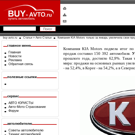
buy-avto.ru
Статьи
»
Авто Статьи
Компания KIA Motors только за январь увеличила свои пр
главное меню
Компания КIA Motors подвела итог по 
Главная
продаж составил 150 392 автомобиля.
У
Новости
прошлого года, достигло 62,9%. Такая 
Реклама
мира: продажи на основных рынках увелич
Обратная связь
- на 52,4%, в Корее - на 54,2%, а в Север
полезные ссылки
сервис
АВТО ЮРИСТЫ
Авто-Мото Страхование
Форум
автолюбителю
Советы автолюбителю
Тюнинг автомобилей