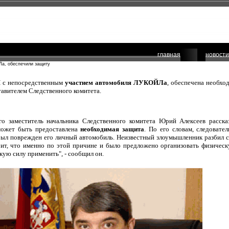
главная
новости
а, обеспечили защиту
П с непосредственным
участием автомобиля ЛУКОЙЛа
, обеспечена необхо
тавителем Следственного комитета.
го заместитель начальника Следственного комитета Юрий Алексеев рассказ
может быть предоставлена
необходимая защита
. По его словам, следовате
был поврежден его личный автомобиль. Неизвестный злоумышленник разбил с
т, что именно по этой причине и было предложено организовать физическ
скую силу применить", - сообщил он.