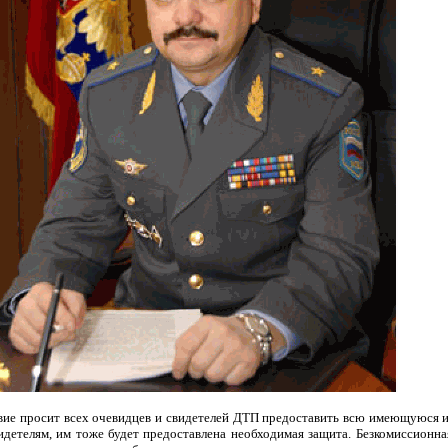
твие просит всех очевидцев и свидетелей ДТП предоставить всю имеющуюся 
идетелям, им тоже будет предоставлена необходимая защита. Безкомиссионн