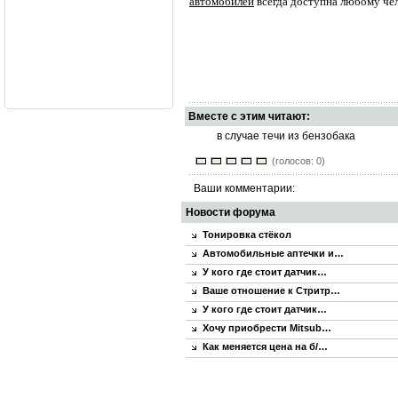
автомобилей
всегда доступна любому чел
Вместе с этим читают:
в случае течи из бензобака
(голосов: 0)
Ваши комментарии:
Новости форума
Тонировка стёкол
Автомобильные аптечки и…
У кого где стоит датчик…
Ваше отношение к Стритр…
У кого где стоит датчик…
Хочу приобрести Mitsub…
Как меняется цена на б/…