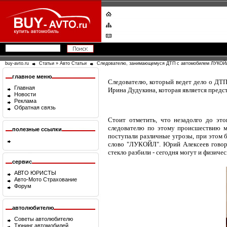
buy-avto.ru
Статьи
»
Авто Статьи
Следователю, занимающемуся ДТП с автомобилем ЛУКОЙЛ
главное меню
Следователю, который ведет дело о ДТ
Главная
Ирина Дудукина, которая является предс
Новости
Реклама
Обратная связь
Стоит отметить, что незадолго до это
следователю по этому происшествию 
полезные ссылки
поступали различные угрозы, при этом 
слово "ЛУКОЙЛ". Юрий Алексеев говори
стекло разбили - сегодня могут и физиче
сервис
АВТО ЮРИСТЫ
Авто-Мото Страхование
Форум
автолюбителю
Советы автолюбителю
Тюнинг автомобилей