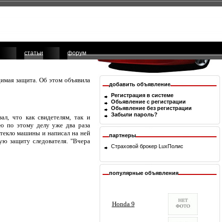
статьи
форум
димая защита. Об этом объявила
добавить объявление
Регистрация в системе
Обьявление с регистрации
Обьявление без регистрации
Забыли пароль?
ал, что как свидетелям, так и
лю по этому делу уже два раза
текло машины и написал на ней
партнеры
ую защиту следователя. "Вчера
Страховой брокер
LuxПолис
популярные объявления