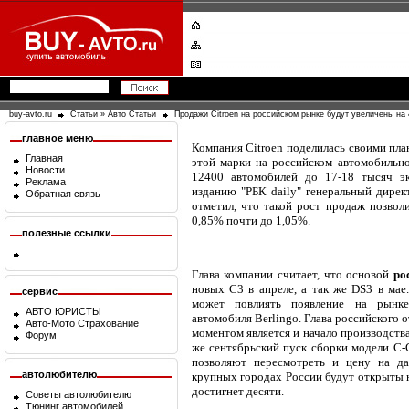
buy-avto.ru
Статьи
»
Авто Статьи
Продажи Citroen на российском рынке будут увеличены на
главное меню
Компания Citroen поделилась своими пла
Главная
этой марки на российском автомобиль
Новости
12400 автомобилей до 17-18 тысяч э
Реклама
изданию "РБК daily" генеральный дирек
Обратная связь
отметил, что такой рост продаж позвол
0,85% почти до 1,05%.
полезные ссылки
Глава компании считает, что основой
ро
новых C3 в апреле, а так же DS3 в мае
сервис
может повлиять появление на рынке
АВТО ЮРИСТЫ
автомобиля Berlingo. Глава российского 
Авто-Мото Страхование
моментом является и начало производства
Форум
же сентябрьский пуск сборки модели C-C
позволяют пересмотреть и цену на да
автолюбителю
крупных городах России будут открыты 
достигнет десяти.
Советы автолюбителю
Тюнинг автомобилей