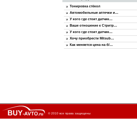
Тонировка стёкол
Автомобильные аптечки и…
У кого где стоит датчик…
Ваше отношение к Стритр…
У кого где стоит датчик…
Хочу приобрести Mitsub…
Как меняется цена на б/…
© 2010 все права защищены