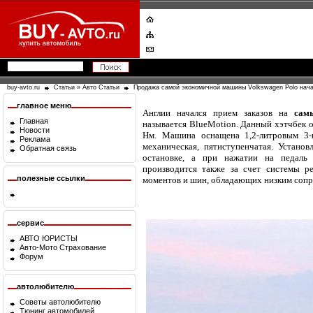
buy-avto.ru
Статьи
»
Авто Статьи
Продажа самой экономичной машины Volkswagen Polo нач
главное меню
Англии начался прием заказов на
сам
Главная
называется BlueMotion. Данный хэтчбек о
Новости
Нм. Машина оснащена 1,2-литровым 3-
Реклама
механическая, пятиступенчатая. Установ
Обратная связь
остановке, а при нажатии на педаль 
производится также за счет системы р
полезные ссылки
моментов и шин, обладающих низким соп
сервис
АВТО ЮРИСТЫ
Авто-Мото Страхование
Форум
автолюбителю
Советы автолюбителю
Тюнинг автомобилей